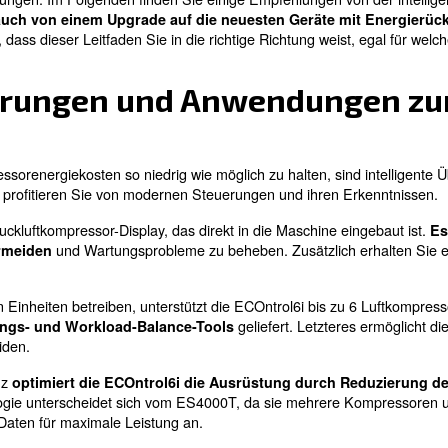
preise nach wie vor unvorhersehbar sind, ist es jetzt an
skosten durch Strom absorbiert werden, ist es wich
nete Wartungs- und Überwachungstools dazu bei, die Be
aben wir Schraubenkompressoren mit fester und variabler 
Leistung unterscheiden und sich auf den Energieverbra
ellen, dass die Umstellung auf eine variable Drehzahlreg
nergieeinsparungen. Im Folgenden finden Sie einige Empf
.
Sie können auch von einem Upgrade auf die neues
Wir hoffen, dass dieser Leitfaden Sie in die richtige
en.
e Steuerungen und Anw
en
n, Ihre Kompressorenergiekosten so niedrig wie möglich z