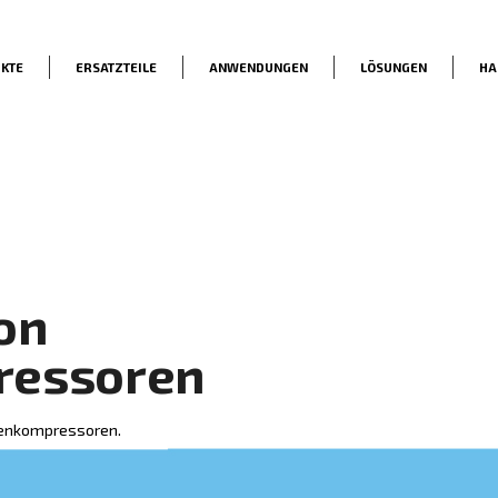
PRODUKTE
ERSATZTEILE
ANWENDUNG
ie
en von
ompressoren