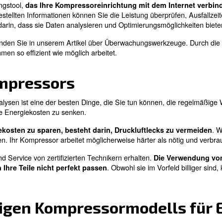
i und ICONS profitieren Sie von modernen Steuerungen
rittlichstes Druckluftkompressor-Display, das direkt in d
und Wartungsprobleme zu beheben.
lzeiten zu vermeiden
 mit mehreren Einheiten betreiben, unterstützt die ECOn
gelie
rd mit Planungs-
und Workload-Balance-Tools
eiten zu vermeiden.
Energieeffizienz
optimiert die ECOntrol6i die Ausrüs
gleichstechnologie unterscheidet sich vom ES4000T, da s
zeigt nützliche Daten für maximale Leistung an.
ernüberwachungstool,
das Ihre Kompressoreinrichtung
bereitgestellten Informationen können Sie die Lei
 ICONS
ICONS besteht darin, dass sie Daten analysieren und Opt
sen Geräten finden Sie in unserem Artikel über Überwac