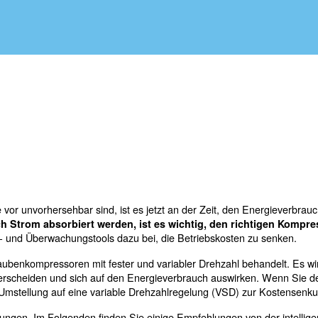
en von Schraubenkompressoren.
perten: