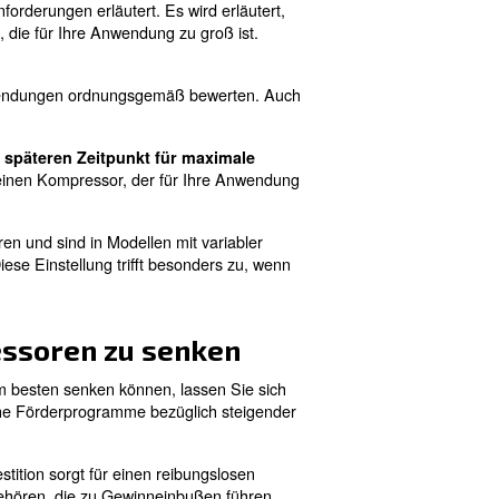
n können, die regelmäßige Wartung. Wie oben vorgeschla
. Wenn Sie über einen Luftverlu
kluftlecks zu vermeiden
 härter als nötig und verbraucht mehr Energie.
halten.
Die Verwendung von Aftermarket-Ventilen, Roh
 sie im Vorfeld billiger sind, können Luftlecks aus Lücken
dells für Energieeffiz