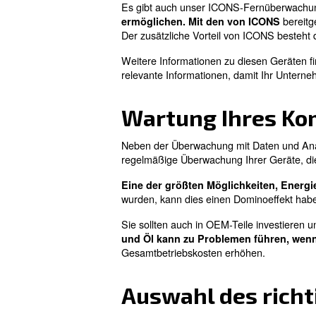
unserem ES4000T, ECOntrol6
Der ES4000T ist unser fortsch
Abschaltalarme, um Ausfal
Betriebsbedingungen.
Wenn Sie ein Druckluftsystem
Überwachungsgerät und wi
Maschinen und hilft, Ausfallz
Hinsichtlich der Kompressor-
. Diese Aus
Entlastungszeit
mit all Ihren Maschinen und 
Es gibt auch unser ICONS-F
ermöglichen. Mit den von
Der zusätzliche Vorteil von 
Weitere Informationen zu die