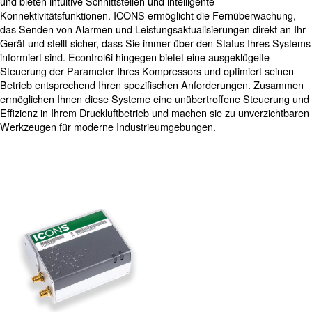
Die Integration moderner Steuerungsoptionen in Ihre K
wie ICONS und Econtrol6i, ist unerlässlich, um die Leis
Effizienz Ihres Druckluftsystems zu optimieren. Diese Re
erweiterte Verwaltungsfunktionen, die eine präzise Steu
Verdichterbetriebs ermöglichen. Durch eine bessere Ü
und Anpassung tragen diese Systeme dazu bei, den
Energieverbrauch zu senken, Ausfallzeiten zu minimiere
Lebensdauer Ihrer Geräte zu verlängern. Die Bedeutung
angeschlossenen Kompressoreinrichtung liegt in den Ech
Einblicken und Datenanalysen, die sie bietet, um sicherz
ihr Betrieb so effizient wie möglich ist.
ICONS und Econtrol6i stehen an der Spitze der Verdicht
und bieten intuitive Schnittstellen und intelligente
Konnektivitätsfunktionen. ICONS ermöglicht die Fernüb
das Senden von Alarmen und Leistungsaktualisierungen 
Gerät und stellt sicher, dass Sie immer über den Status
informiert sind. Econtrol6i hingegen bietet eine ausgeklü