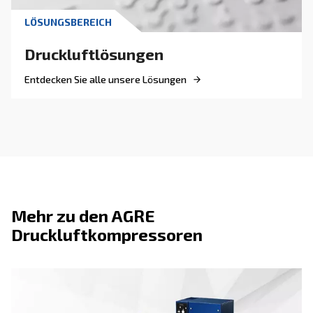
- Echtzeitdaten helfen Ihnen, die L
Bessere Transparenz
verfolgen und Probleme zu erkennen, bevor sie zu großen
werden.
- Überwachungstools unterstützen 
Energiebewusstsein
Entscheidungen in Ihrer gesamten Einrichtung.
- Wartungserinnerungen und -warnung
Einfache Planung
Ihnen, dem Wartungsbedarf voraus zu sein.
- Je nach Modell können Sie Ihr System aus 
Fernzugriff
verbinden und steuern.
- Bei der Verwaltung mehrerer Verdi
Flottenkoordination
zentraler Air Controller deren Leistung angleichen.