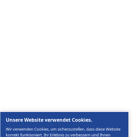
Entdecken Sie, wie die Atlas Copco Group Technologie
ermöglicht, die die Zukunft verändern.
Besuchen Sie die Website der Atlas Copco Group
Teil der Atlas Copco Group
Rechtliche & Datenschutzhinweise
Cookies verwalten
Sitemap
© 2026 AGRE Kompressoren
Agre Kompressoren GmbH, Im Stadtgut A2, A-4407 St
Nummer ATU48890909