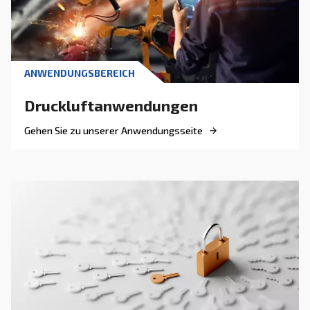
legen wir großen Wert auf den Air Controller (Drucklufts
Sie als digitalen Assistenten Ihres Systems betrachten 
Ein Air Controller informiert Sie über Leistungseinb
Energieverbrauch, Wartungsplanung und Prozesssta
Ganz gleich, ob Sie eine einzelne Maschine betreiben 
Einheiten verwalten, unsere Steuerungen wurden entwic
Überwachung zu vereinfachen und Ihre Kontrolle über d
Betrieb zu verbessern.
Vorteile von Air Controllern
Über Air Controller
Fragen und Antworten zu Air Controllern
Jeder Druckluftkompressor kann mit speziellen Air Controllern 
werden, von denen Sie profitieren können: