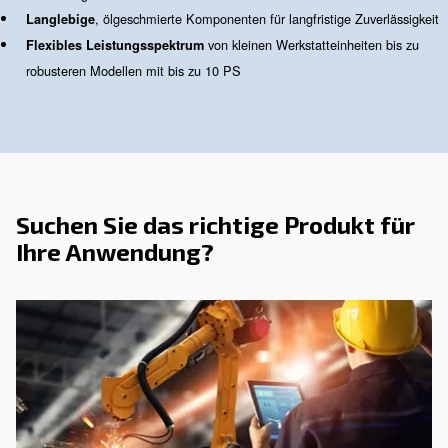
Warum geräuscharme
Kolbenkompressoren?
Lärm sollte nicht der Preis sein, den Sie für zuverlässige
zahlen. Deshalb bieten wir eine spezielle Reihe von ge
Kolbenkompressoren an, die für Arbeitsumgebungen ent
wurden, in denen der Geräuschpegel wichtig ist. Dank ih
kompakten Bauweise und Schalldämmhauben bieten di
Maschinen einen konstanten Luftstrom und halten gleich
Dezibelpegel auf einem Minimum, was ideal für Werkstä
und leichte industrielle Anwendungen ist.