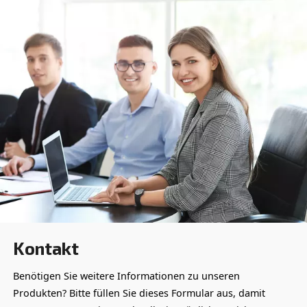
SILENT TWISTER 300–
1300
Erleben Sie die leisen
und dennoch
leistungsstarken
TWISTER-Kompressoren
von AGRE, die perfekt
Produkt
ansehen
für Branchen geeignet
sind, die effiziente und
zuverlässige
Druckluftlösungen mit