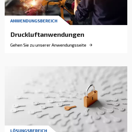
Vorteile geräuscharmer Kompressoren
Über geräuscharme Kompressoren
Häufig gestellte Fragen zu geräuscharmen Kompres
Unsere geräuscharmen Kolbenkompressoren sind auf Komfort
Funktionalität ausgelegt. Sie kombinieren die zuverlässige T
mit Funktionen, die den Alltag einfacher und leiser machen.
ab 59 Dezibel, daher auch für 
Niedriger Geräuschpegel
Innenbereich geeignet
unterstützt ei
Das kompakte und geschlossene Design
geräuscharmen Betrieb ohne Kompromisse beim Platzang
Einfache Inbetriebnahme und intuitive Benutzeroberf
für den täglichen Gebrauch