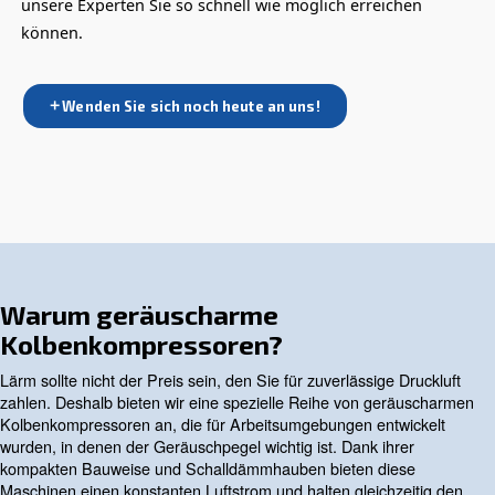
minimaler
Lärmbelästigung
benötigen.