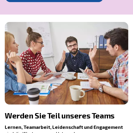
Seit mehr als 100 Jahren arb
wir an der Weiterentwicklu
Druckluftlösungen
Dank unserer Kundenorientierung und unserer
konstanten Investition in technologische Innov
sind wir der Bezugspunkt für Unternehmen, di
dauerhaften und verlässlichen Partnerscha
suchen
.
Wir bei AGRE sind der festen Überzeugung, da
Menschen und Partnerschaften den Unterschi
ausmachen.
Begeisterung und Tatendrang fü
Metier zeichnen uns aus. Die Investition in 
Talente, die Motivation unserer Mitarbeite
Unterstützung ihrer beruflichen Weiterent
sind in unserem Unternehmen wichtige Werte 