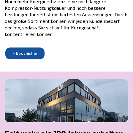
unschlagbaren Technik nach wie vor eine Marke,
seine Stärken einsteht: AGRE Kompressoren. D
Druckluft für immer.
Der AGRE Kompressor ist das Ergebnis streng
Kontrollen und einer kontinuierlichen
Produktentwicklung. Was heißt das für Sie?
Ausgezeichnete Luftqualität, aber vor allem ei
störungs- und stressfreie Produktionsumgebu
setzt auf neueste Kolbentechnologien, um Ihne
perfekte Lösung für jede Anwendung zu bieten
Noch mehr Energieeffizienz, eine noch längere
Kompressor-Nutzungsdauer und noch bessere
Leistungen für selbst die härtesten Anwendun
das große Sortiment können wir jeden Kunden