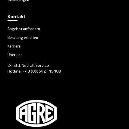
Veränderungen sind.
Sehen Sie sich die neuen Stellenangebote an
AGRE
AGRE wurde vor über 100 Jahren gegründet un
eine der
zuverlässigsten
Druckluftmarken. 
ein Wegbereiter im Bereich
der
Kolbenkompressoren
und investiert