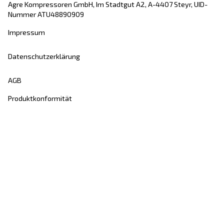
Kontakt
Angebot anfordern
Beratung erhalten
Karriere
Über uns
24 Std. Notfall Service-
Hotline: +43 (0)66421 49409