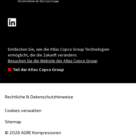
in
Innovation
mit dem Ziel,
die neueste
Technologie
in der Kompressorbranche anzu
Erfahren Sie alles über
die Bedeutung und Ge
von AGRE
.
Produkte
Ihre Anforderun
Schraubenkompressoren
Lösungen
Kolbenkompressoren
Anwendungen
Ölfreie Kompressoren
Handelspartner
Booster
Blog
Druckluftaufbereitung
Steuerungen