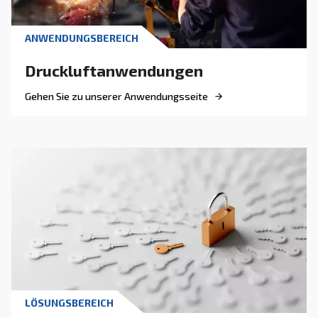
FAQs zu Trocknern
Trockner bieten mehrere Vorteile, die sie zu einer entscheiden
verschiedene Anwendungen machen:
Entfernung von Feuchtigkeit verh
Schützt Ihre Geräte: Die
Korrosion und Schäden an Werkzeugen, Rohrleitungen u
und verlängert deren Lebensdauer.
: Trockene Luft hilft, Defe
Verbessert die Produktqualität
feuchtigkeitsempfindlichen Prozessen wie Lackierung, Ver
Elektronikmontage zu vermeiden.
: Ein trockenes System mini
Reduzierter Wartungsbedarf
Risiko von Verstopfungen und Rost, wodurch die Häufigkei
von Reparaturen gesenkt werden.