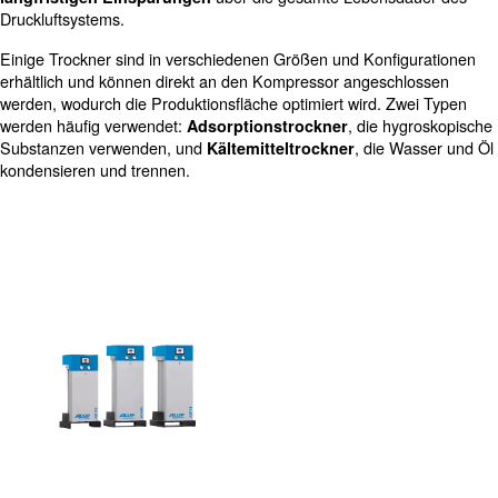
Verlängerung des
von Produktionssyste
Lebenszyklus
Verständnis ihrer Funktionsweise beginnt damit, dass U
die verschiedene Partikel und Verunreinigungen enthält,
Einlassventil in den Luftkompressor gelangt. Diese Scha
können Kompressoren und andere Maschinen beschädi
plötzlichen Stopps führen. Um solche Ausfälle und Produ
zu vermeiden, ist eine Druckluftaufbereitung unerlässlic
der Kompressoren zu verlängern.
Lebensdauer
Trockner sorgen für
, ohne die 
saubere, trockene Luft
Produktionssysteme zu beeinträchtigen oder unerwartet
Unterbrechungen oder Produktverunreinigungen zu veru
Investition in ein Trocknungssystem von Anfang an führt
über die gesamte Lebens
langfristigen Einsparungen
Druckluftsystems.
Einige Trockner sind in verschiedenen Größen und Konf
erhältlich und können direkt an den Kompressor angesc