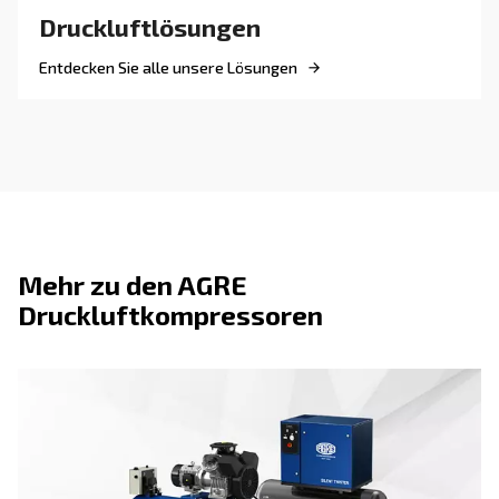
: Saubere, trockene Luft s
Verbessert die Systemeffizienz
stabilen Druck und eine gleichbleibende Leistung, wodurch
Kompressoren effizienter arbeiten.
: In Branchen mit strenge
Unterstützung der Konformität
Luftqualitätsstandards tragen Trockner zur Einhaltung der 
indem sie Luft liefern, die die Reinheitsanforderungen erfül
Suchen Sie das richtige Produk
Ihre Anwendung?