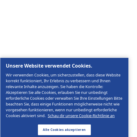
Rechtliche & Datenschutzhinweise
Cookies verwalten
Sitemap
© 2026 AGRE Kompressoren
Agre Kompressoren GmbH, Im Stadtgut A2, A-4407 St
Nummer ATU48890909
Impressum
Datenschutzerklärung
AGB