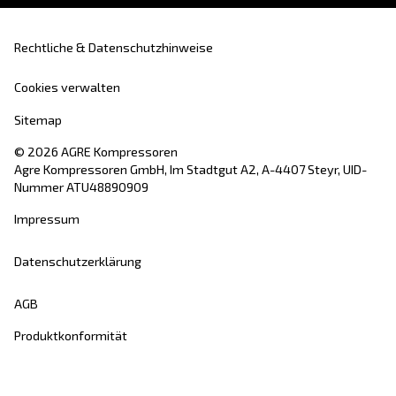
AGRE
AGRE wurde vor über 100 Jahren gegründet un
eine der
zuverlässigsten
Druckluftmarken. 
ein Wegbereiter im Bereich
der
Kolbenkompressoren
und investiert