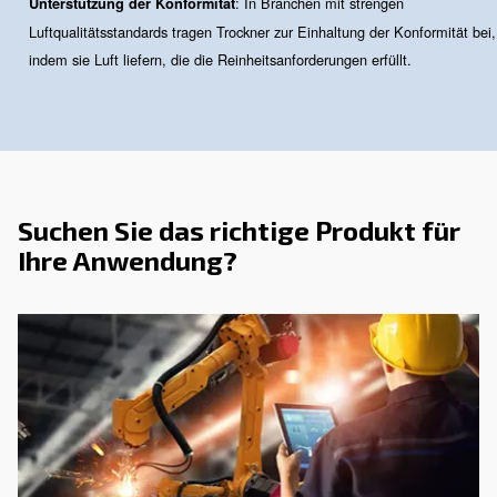
Was ist ein Drucklufttrockner?
Feuchtigkeit in Druckluftsystemen kann schnell zu
Leistungsproblemen, Produktfehlern und Gerätekorrosio
diesem Grund ist die Integration eines Trockners in Ihre
Schraubenkompressor-Konfiguration mehr als nur eine 
Präferenz – sie ist unerlässlich. Unsere Drucklufttrockne
ausgelegt, eine konsistente Lieferung sauberer, trockene
unterstützen, die Ihnen hilft, Ihren Prozess zu schützen, 
reduzieren und Zuverlässigkeit in jedem Zyklus zu gewäh
Vorteile der Trockner
Trocknertechnologie