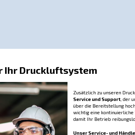
oren
ofis und Hobbybastler, die keine kontinuierliche Dr
 sind
robust
,
kompakt
und
jahrelang getestet
. E
 Koaxial- oder Riemengetriebetechnologie, sie kö
ind auch in leiser Ausführung erhältlich. Die AGRE
 Formen und Größen (bis zur 15-bar Maschine).
n