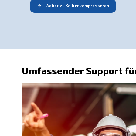
Kolbenkompress
Kolbenkompressoren sind ideal für Pr
Die Kolbenkompressoren von AGRE
Rädern, auf dem Boden montiert, mit
ölfrei sein. Diesel- oder Ölmotoren s
Kolbenkompressoren gibt es in allen
Weiter zu Kolbenkompressore