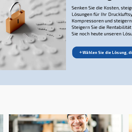
 wie der Fertigung, dem Maschinenbau
e wichtige Ressource für die Versorgung
systemen und die Steigerung der
utomobil-, Elektronik-, Chemie-, Pharma-
 die Anwendungen sind weit gefächert.
en bei der Auswahl der passenden
len Produktionsanforderungen, um
tät zu gewährleisten.