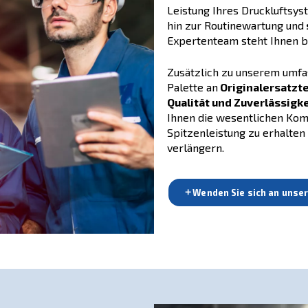
rt für Ihr Druckluftsy
Zus
Ser
übe
wic
dam
Uns