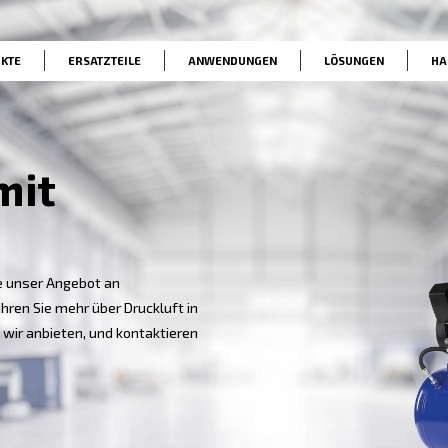
he
PRODUKTE
ERSATZTEILE
ANWENDUNG
uns mit
us
Entdecken Sie unser Angebot an
tern und erfahren Sie mehr über Druckluft in
lettlösungen wir anbieten, und kontaktieren
ung.