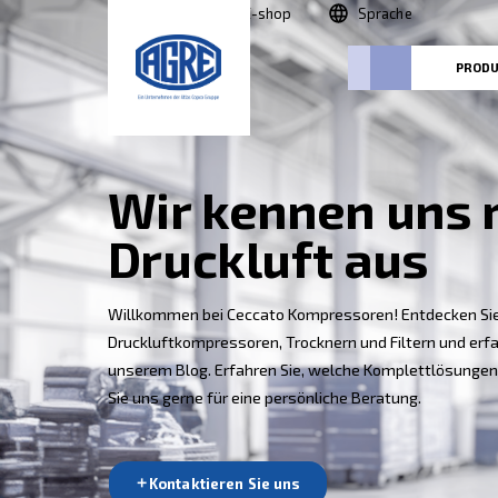
Suche
E-shop
Sprac
Wir kennen 
Druckluft a
Willkommen bei Ceccato Kompressoren! 
Druckluftkompressoren, Trocknern und Fil
unserem Blog. Erfahren Sie, welche Komp
Sie uns gerne für eine persönliche Berat