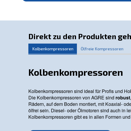
wir eine breite Palette an
un
zuverlässigen
Entdecken Sie unsere Angebote und erfahre
Unser Ziel ist es, Ihnen zuverlässige, hoch
kompletten Druckluftlösung, die Ihren Anford
Wenden Sie sich an unsere Experten fü
Direkt zu den Produ
Kolbenkompressoren
Ölfreie Kom