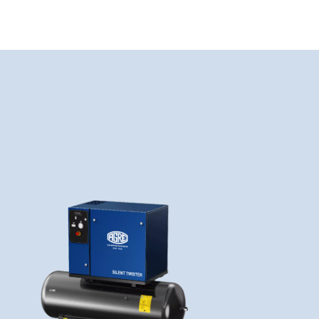
veau an
und
.
Effizienz
Leistung bringen kann
rderungen entsprechen. Wir unterstützen Sie bei jedem S
uftmanagement