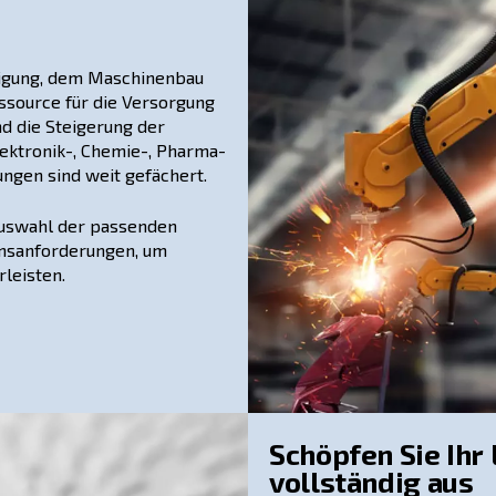
Lei
hin
Exp
Zus
Pal
Qua
Ihn
Spi
ver