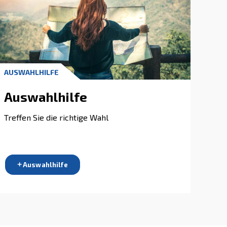
höpfen Sie Ihr Leistungspoten
llständig aus
ken Sie die Kosten, steigern Sie die Effizienz. U
ungen für Ihr Druckluftsystem verlängern die Le
pressoren und steigern die Leistung Ihres Prod
igern Sie die Rentabilität mit unseren effiziente
 noch heute unseren Lösungsbereich!
Wählen Sie die Lösung, die auf Ihre Anforderungen z