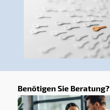
Anwendungen
In zahlreichen Industriezweigen
und der Technik ist Druckluft ein
von Druckluftwerkzeugen, Steuer
Produktionseffizienz. Ob in der A
oder metallurgischen Industrie –
Unsere Empfehlungen helfen Ihn
Druckluftlösung für Ihre speziel
optimale Leistung und Produktivi