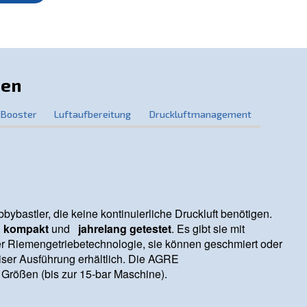
d
.
innovativen Produkten
n Sie, wie AGRE Ihr
auf ein neues Ni
Druckluftsystem
moderne Lösungen zu bieten, die Ihren spezifischen Anfo
erungen entspricht.
r Druckluftlösungen!
kten gehen
pressoren
Booster
Luftaufbereitung
Druckl