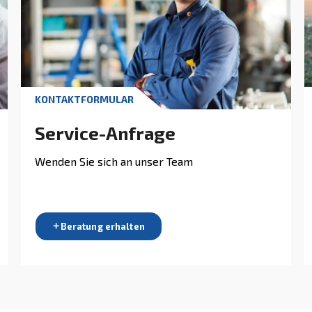
ndungen"
Sc
vo
Sen
Lös
Kom
Ste
Sie