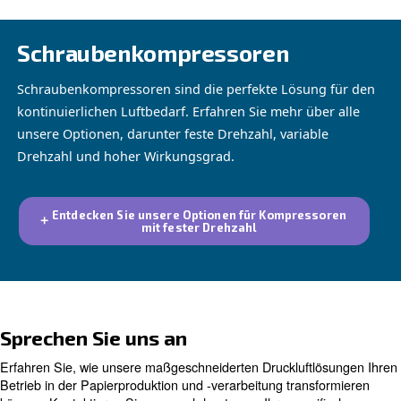
Maßgeschneiderte Lösungen für 
Erfolg der Papierindustrie
Unser Sortiment an Kompressoren wurde sorgfältig entwi
einzigartigen Anforderungen der Papierproduktion und -
zu erfüllen. Mit ihren leistungsstarken Funktionen und i
energieeffizienten Betrieb lassen sich diese Kompressor
bestehende Anlagen integrieren und liefern zuverlässige
minimalem Geräuschpegel. Darüber hinaus sorgt unser in
Überwachungssystem für eine kontinuierliche Überwac
potenzielle Probleme vorzubeugen und die Verfügbarkei
maximieren.
Schraubenkompressoren