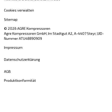
AGRE
AGRE wurde vor über 100 Jahren gegründet un
eine der
zuverlässigsten
Druckluftmarken. 
ein Wegbereiter im Bereich
der
Kolbenkompressoren
und investiert
in
Innovation
mit dem Ziel,
die neueste
Technologie
in der Kompressorbranche anzu
Erfahren Sie alles über
die Bedeutung und Ge
von AGRE
.