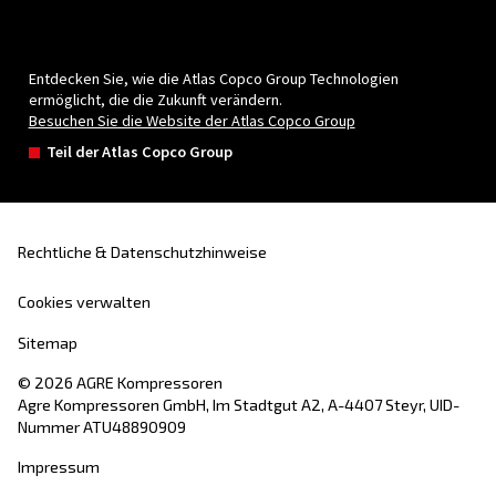
Kontakt
Angebot anfordern
Beratung erhalten
Karriere
Über uns
24 Std. Notfall Service-
Hotline: +43 (0)66421 49409