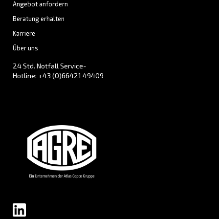
in
Innovation
mit dem Ziel,
die neueste
Technologie
in der Kompressorbranche anzu
Erfahren Sie alles über
die Bedeutung und Ge
von AGRE
.
Produkte
Ihre Anforderun
Schraubenkompressoren
Lösungen
Kolbenkompressoren
Anwendungen
Ölfreie Kompressoren
Handelspartner
Booster
Blog
Druckluftaufbereitung
Steuerungen