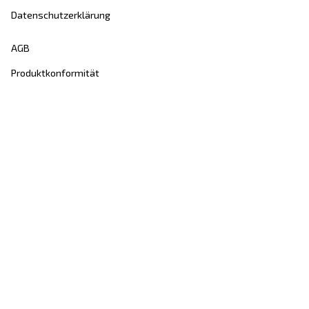
Entdecken Sie, wie die Atlas Copco Group Technologie
ermöglicht, die die Zukunft verändern.
Besuchen Sie die Website der Atlas Copco Group
Teil der Atlas Copco Group