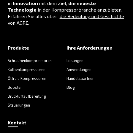
–
Umweltfreundlicher
Fußabdruck
Wir konzentrieren uns weiterhin auf
ökologische Nachhaltigkeit,
vermeiden Verschwendung,
optimieren die Produktion und
entwickeln Lösungen zur Senkung
des Energieverbrauchs.
AGRE
AGRE wurde vor über 100 Jahren gegründet un
eine der
zuverlässigsten
Druckluftmarken. 
ein Wegbereiter im Bereich
der
Kolbenkompressoren
und investiert