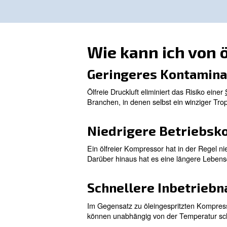
Ölfrei verdichtende
Kompressoren
Ölgeschmierte Kompressore
Die Antwort ist
regelmäßige
verschiedenen Gründen sehr h
und sogar noch mehr Wartung
Erfahren Sie mehr von u