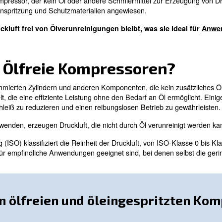
e ideale Wahl, wenn Sie reine Luft, Kosteneinsparungen
ien die Sicherheit der Kunden gewährleisten.
ir Ihnen die richtigen Informationen zu Funktionen, Vo
 Kompressor?
eine Art von Kompressor, der kein Öl oder andere Schmi
n wie Wassereinspritzung und Schutzmaterialien angewi
, dass die Druckluft frei von Ölverunreinigungen blei
nieren Ölfreie Kompres
en mit vorgeschmierten Zylindern und anderen Komponent