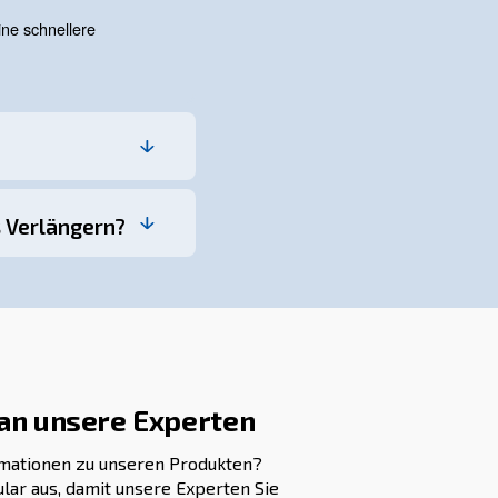
lfreie Druckluft unerlässlich, um Verunreinigungen zu verhinder
phasen eingesetzt, z. B. Verpackung, Abfüllung und Lebensmitt
 angemessene Pflege ist jedoch unerlässlich, um ihre La
 auf Verschleiß zu prüfen. Beschädigte Teile sofort auswechs
 Filter können die Effizienz verringern und zu Überhitzung führe
m Auge behalten. Überhitzung kann erheblichen Verschleiß ver