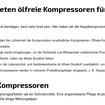
h von ölfreien Kompress
taminationsrisiko
as Risiko einer
Schmiermittelverunreinigung
, da sie mit e
n winziger Tropfen Öl erhebliche Schäden verursachen k
triebskosten
in der Regel niedrigere Betriebskosten, da er nur mini
ängere Lebensdauer und ermöglicht so langfristig Koste