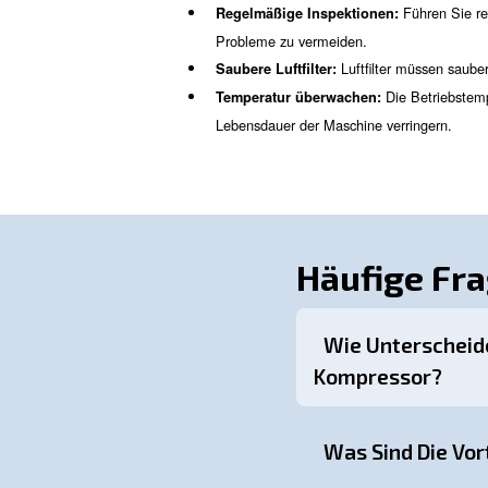
Schnellere In
Im Gegensatz zu öleingesprit
können unabhängig von der Te
Welche Vort
Industriezw
Die Anzahl der Branchen, die 
hervorgehoben.
In der Elektron
Elektronik
:
gewährleisten die Integrität
Die Pharma
Pharmazeutika
:
Kompressoren halten diese B