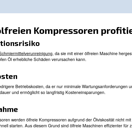
Öl zur Schmierung verwenden.
der Klasse 0, wodurch s
Sie verlassen sich auf
für Anwendungen geeig
vorgeschmierte Komponenten
sind, bei denen die Luft
und alternative Materialien.
entscheidend ist.
Mehrere Stufen von
Schmiermittel während des
Ölentfernungsfiltern erf
n
Verdichtungsprozesses
um eine akzeptable Luft
verwenden.
zu erreichen, die schwie
halten sein kann.
. Im Allgemeinen empfehlen wir nicht, auf ein 
 Wartung
ochwertige Druckluft oder einen besonders niedrigen Ölg
 als ein Standardsystem erfordern.
nseren Experten: