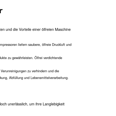
oren profitieren?
iner ölfreien Maschine hergestellt wird. Dies ist entscheide
ann.
male Wartungsanforderungen und weniger Komponenten erf
neinsparungen.