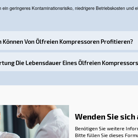
In der Lebensmittel- und Getränkeindustrie ist ö
änkeindustrie:
leisten. Ölfreie Kompressoren werden in mehreren Produktions
reier Kompressoren
rn weniger Wartungsarbeiten als ein Schmiermittel. Eine
. Hier finden Sie einige Wartungstipps:
Führen Sie regelmäßige Inspektionen durch, um Komponenten
n:
er müssen sauber und frei von Verunreinigungen sein. Verstopfte
Die Betriebstemperatur des ölfrei verdichtenden Kompressors i
erringern.