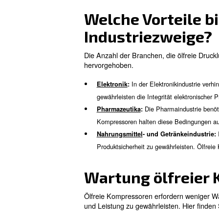
Wie kann ic
Geringeres Kon
Ölfreie Druckluft eliminiert d
Branchen, in denen selbst ei
Niedrigere Be
Ein ölfreier Kompressor hat 
Darüber hinaus hat es eine l