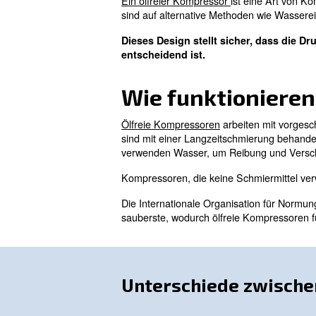
Ölfreie Kompressoren sind di
können nur ölfreie Technolog
Mit diesem Artikel möchten w
Was ist ein
Ein ölfreier Kompressor
ist 
sind auf alternative Methode
Dieses Design stellt sicher
entscheidend ist.
Wie funktio
Ölfreie Kompressoren
arbeit