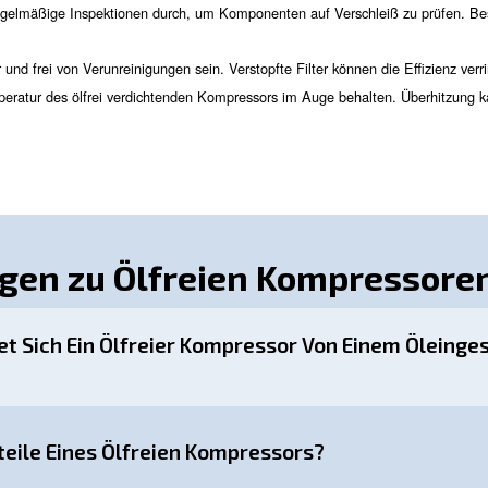
betriebnahme
zten Kompressoren werden ölfreie Kompressoren aufgrund 
mperatur schnell starten. Aus diesem Grund sind ölfreie
eile bieten ölfreie Kom
eige?
ölfreie Druckluft benötigen, kann sehr breit sein. Hier 
ikindustrie verhindert die Luftreinheit die Kontamination empfi
 elektronischer Produkte.
industrie benötigt sterile Umgebungen, um die Sicherheit und 
edingungen aufrecht, indem sie ölfreie Druckluft liefern.