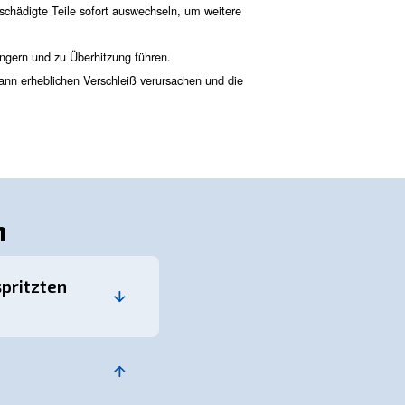
der Ölviskosität nicht mit Startverzögerungen konfront
 Maschinen effizienter für zeitkritische Anwendungen.
pressoren für
haben wir die Hauptkomponenten und die Vorteile einer öl
ndlicher Komponenten. Ölfreie Kompressoren liefern saubere, ölfr
Wirksamkeit medizinischer Produkte zu gewährleisten. Ölfrei v