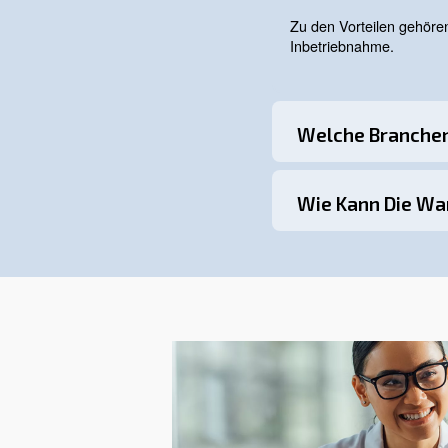
Nahrungsmittel
- und Getr
Produktsicherheit zu gewähr
Wartung ölf
Ölfreie Kompressoren erforde
und Leistung zu gewährleisten
Regelmäßige Inspektione
Probleme zu vermeiden.
Luftfilt
Saubere Luftfilter:
Temperatur überwachen:
Lebensdauer der Maschine v