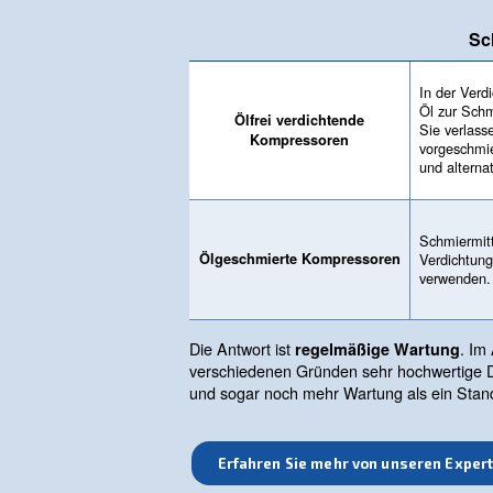
sind mit einer Langzeitschmi
verwenden Wasser, um Reibun
Kompressoren, die keine Schm
Die Internationale Organisatio
sauberste, wodurch ölfreie K
Unterschiede z