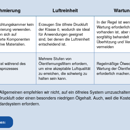
erung behandelt, die eine effiziente Leistung ohne den B
g und Verschleiß zu reduzieren und einen reibungslose
iermittel verwenden, erzeugen Druckluft, die nicht durch
n für Normung (ISO) klassifiziert die Reinheit der Drucklu
ompressoren für empfindliche Anwendungen geeignet sind
wischen ölfreien und öleing
Schmierung
Luftreinheit
In der Verdichtungskammer kein
Erzeugen Sie ölfreie Dr