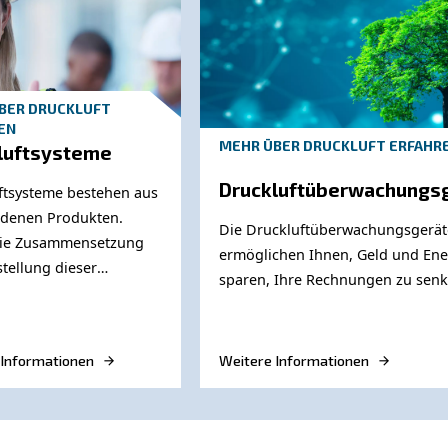
hl vertikal als auch horizontal erhältlich, um alle Plat
und einem
.
luss
Kondensatablasshahn ausgestattet
lage einen oder mehrere Luftbehälter. Ihre Größe variie
chse sind standardisiert. Es muss sichergestellt werde
rhöhen möchten, stellen Sie sicher, dass die Einlass- u
gen, ohne einen zusätzlichen Druckabfall zu verursache
an unsere Experten
kluftsystems müssen Sie viele Informationen berücksicht
ich, um Ihre Druckluftanlage auf die richtige Weise
st und Geld spart. Wenden Sie sich jetzt an unsere Exper