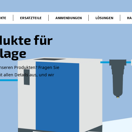
PRODUKTE
ERSATZTEILE
ANWENDUNG
Produkte für
uftanlage
Angebot zu unseren Produkten? Fragen Sie
s Formular mit allen Details aus, und wir