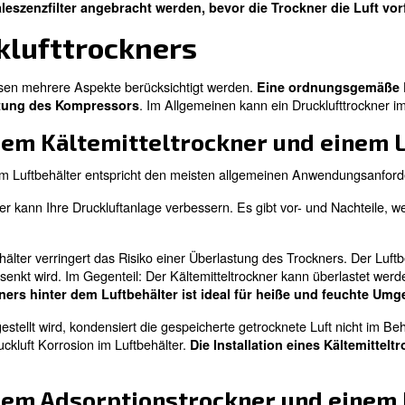
rockner für Ihr Druckl
ruckluft zu Kondensat. Diese Kondensation verunreinig
diese Probleme zu vermeiden, bietet AGRE zwei Arten v
er zu entfernen.
ittelelement zur Trennung von Wasser und Luft.
ten verwendet und
eignen sich für die meisten Anw
 oder Adsorptionstrockners in Kombination mit einem Luft
, muss
ein Koaleszenzfilter angebracht werden, bevor
s Drucklufttrockners