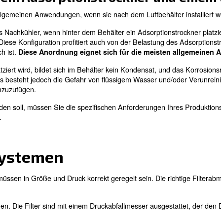
luftsystem müssen mehrere Aspekte berücksichtigt werd
. Im Allgemeinen 
ssen die Leistung des Kompressors
 mit einem Kältemitteltrock
rockners vor einem Luftbehälter entspricht den meisten 
und Luftbehälter kann Ihre Druckluftanlage verbessern. E
vor dem Luftbehälter verringert das Risiko einer Überla
ttemperatur gesenkt wird. Im Gegenteil: Der Kältemittel
ältemitteltrockners hinter dem Luftbehälter ist idea
tbehälter eingestellt wird, kondensiert die gespeicherte 
etrocknete Druckluft Korrosion im Luftbehälter.
Die Inst
 mit einem Adsorptionstrock