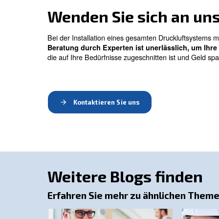
In einer Druckluftanlage reinigen Luftfil
der durch den Filter strömt.
Jeder Filter kann eine leichte Druckänder
Je nach erforderlicher Luftqualität benöt
Wasser-Abscheider muss vorhanden sein. 
filtert die Luft und verhindert eine Wass
Dimensionierung
In einer Druckluftanlage ist die bekannt
Weitere Gründe für einen Luftbehälter in 
Kondensatabscheidung
Absorbiert kurzfristig hohen Luftverbrauch
Reduzierung der Anzahl von Last-/Leerlau
Ausgleich des pulsierenden Druckluftstr