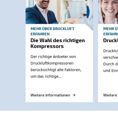
Die Druckluftbehälter von AGRE sind sowo
Manometer, einem
Hahn mit Prüfansch
Im Allgemeinen umfasst eine Druckluftan
Größe des Luftbehälters und Anschlussbu
Wenn Sie die Gesamtluftstromkapazität e
müssen sie den Gesamtdurchfluss bewälti
Wenden Sie sich 
Bei der Installation eines gesamten Druc
Beratung durch Experten ist unerlässl
die auf Ihre Bedürfnisse zugeschnitten i