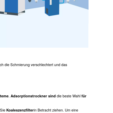
en
l.