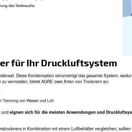
nige Installationen benötigen mehr als eines der gleich
ruckluftanlage:
sluft unter Druck setzt.
cknen kann.
zur ordnungsgemäßen Beseitigung von Kondensat und Ö
heider
zur Optimierung des Verbrauchs.
tem