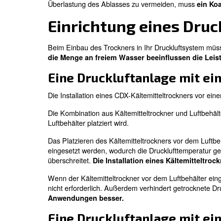
Ein Kompressor-T
Beim Verdichten wird der Dampf in der D
Rohrleitungssystem korrodiert wird. Um 
, die Luft kühlen, um Wass
Kältetrockner
mit einem Trockenm
Adsorptionstrockner
am häufigs
Kältemitteltrockner werden
hochwertige Druckluftendprodukte.
Bevor Sie die Vorteile eines Kältemittel-
Überlastung des Ablasses zu vermeiden
Einrichtung eine