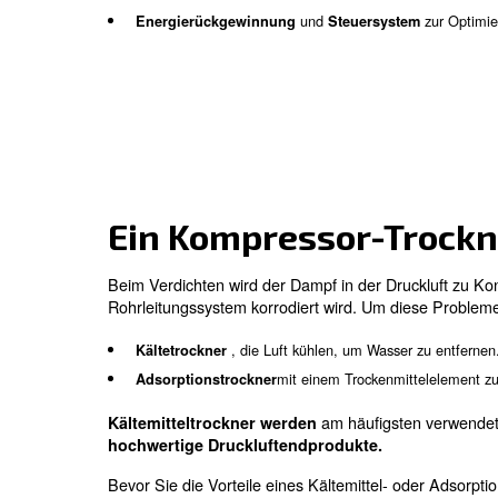
verschiedenen Funktionen und Größen. Ei
Produkte. Im Allgemeinen umfasst eine D
, der die Umgebung
Druckluftkompressor
, der die Druckluft tro
Drucklufttrockner
zum Reinigen der Luft.
Filter
zur Lagerung von Druckluft.
Luftbehälter
und
Kondensatablass
Öl-/Wasserabsc
und
Energierückgewinnung
Steuersys