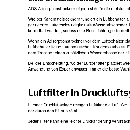
Beim Einbau des Trockners in Ihr Druck
die Menge an freiem Wasser beeinflu
Eine Druckluftanlage
Die Installation eines CDX-Kältemittelt
Die Kombination aus Kältemitteltrockner 
Luftbehälter platziert wird.
Das Platzieren des Kältemitteltrockners 
eingesetzt werden, wodurch die Druckluf
überschreitet.
Die Installation eines K
Wenn der Kältemitteltrockner vor dem Luf
nicht erforderlich. Außerdem verhindert g
Anwendungen besser.
Eine Druckluftanlage