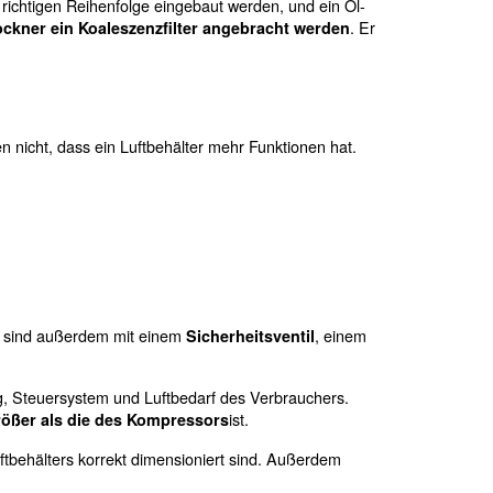
m Luftbehälter installiert werden.
in Adsorptionstrockner platziert wird. Außerdem fungiert
r Belastung des Adsorptionstrockners. Der Behälter kann 
 die meisten allgemeinen Anwendungen.
ndensat, und das Korrosionsrisiko wird beseitigt. Außerd
m Wasser und/oder Verunreinigungen am Trocknereinlass.
orderungen Ihres Produktionssystems berücksichtigen. In 