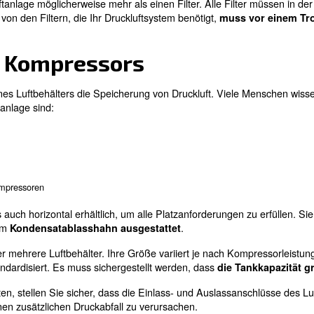
 die meisten allgemeinen Anwendungen, wenn sie nach de
 Luftbehälter als Nachkühler, wenn hinter dem Behälter e
rabscheider. Diese Konfiguration profitiert auch von de
ng erforderlich ist.
Diese Anordnung eignet sich für
tbehälter platziert wird, bildet sich im Behälter kein Ko
nsatablass. Es besteht jedoch die Gefahr von flüssige
abscheider hinzuzufügen.
r platziert werden soll, müssen Sie die spezifischen Anf
ie beste Wahl.
uckluftsystemen