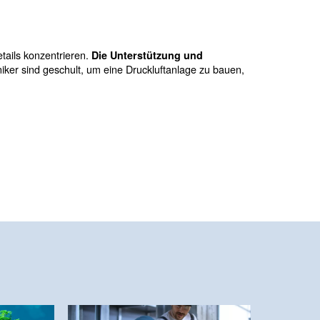
gelt sein. Die richtige Filterabmessung wird durch den ma
sser ausgestattet, der den Druckabfall im Filter berechn
ter. Alle Filter müssen in der richtigen Reihenfolge eing
nötigt,
muss vor einem Trockner ein Koaleszenzfilte
ckluft. Viele Menschen wissen nicht, dass ein Luftbehält