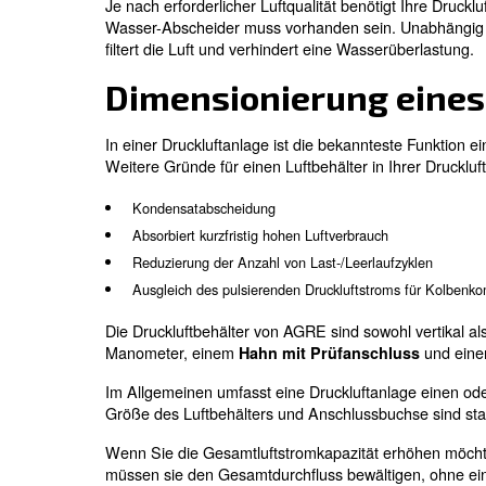
ADS Adsorptionstrockner eignen sich für
Wie bei Kältemitteltrocknern fungiert ein
geringeren Luftgeschwindigkeit als Wasse
korrodiert werden, sodass eine Beschichtu
Wenn ein Adsorptionstrockner vor dem Luf
Luftbehälter keinen automatischen Konde
dem Trockner einen zusätzlichen Wasser
Bei der Entscheidung, wo der Luftbehälte
Anwendung von Expertenwissen immer d
Luftfilter in Dr