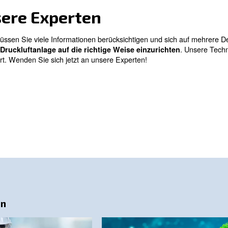
ter die Luft. Sie müssen in Größe und Druck korrekt gere
ung verursachen. Die Filter sind mit einem Druckabfallme
igt Ihre Druckluftanlage möglicherweise mehr als einen Fil
Unabhängig von den Filtern, die Ihr Druckluftsystem be
erüberlastung.
 eines Kompressors
este Funktion eines Luftbehälters die Speicherung von Dru
Ihrer Druckluftanlage sind:
fzyklen
oms für Kolbenkompressoren