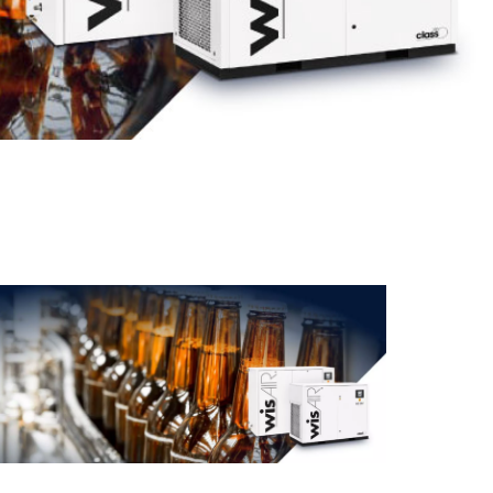
en!
nk der