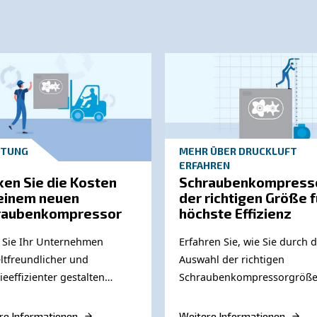
kann Druckluft, die Ö
smittel- und Getränkeindustrie
sluft enthalten ist), den Geschmack und den Geruch de
ten auf eine sehr gesunde Art und Weise herzustellen,