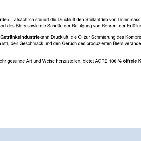
, um Sauerstoff zu den Hefen bringen. Diese be
rung bei
tät der Hefe zu bestimmen.
kgewinnen
, das mit Druckluft wiederverwendet werden kann. Mit
xid
t mehr benötigen.
n
Reinigen von Flaschen vor dem Befüllen sowie zum Was
ließen
schlossen werden. Tatsächlich steuert die Druckluft den
len, den Transport des Biers sowie die Schritte der Rein