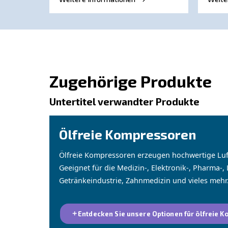
Weitere Blogs fi
Blogs-Untertitel
ANLEITUNG
So warten Sie einen
Schraubenkompressor
Wenn Sie Ihren Kompressor
reibungslos laufen lassen