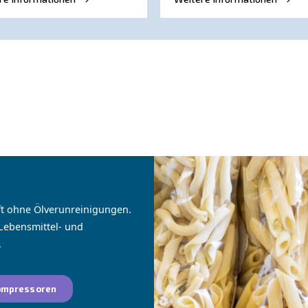
nden
ANLEITUNG
M
E
Senken Sie die Kosten
S
mit einem neuen
d
Schraubenkompressor
h
Wenn Sie Ihr Unternehmen
Er