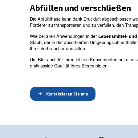
Druckluftkompressoren tragen zur Gä
entscheidender Bedeutung, um die Quali
Kohlendioxid zurüc
Bei der Gärung entsteht auch
Kohlendio
Dinge zu nutzen, die Sie tatsächlich nich
Waschen und reinige
In Brauereien kann Druckluft auch zum 
Abfüllen und versch
Die Abfüllphase kann dank Druckluft abge
Förderer zu transportieren und zu verfül