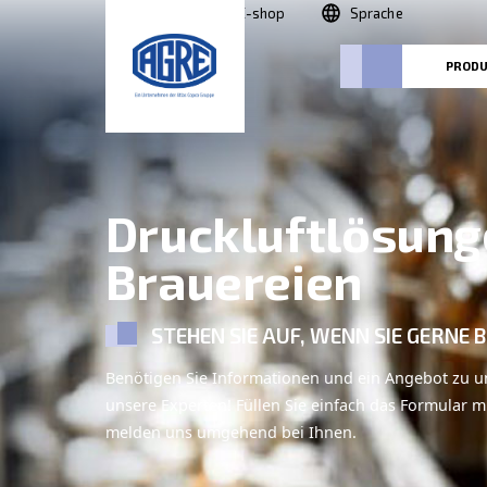
Suche
E-shop
Sprac
Druckluftlö
Brauereien
STEHEN SIE AUF, WENN S
Benötigen Sie Informationen und ein 