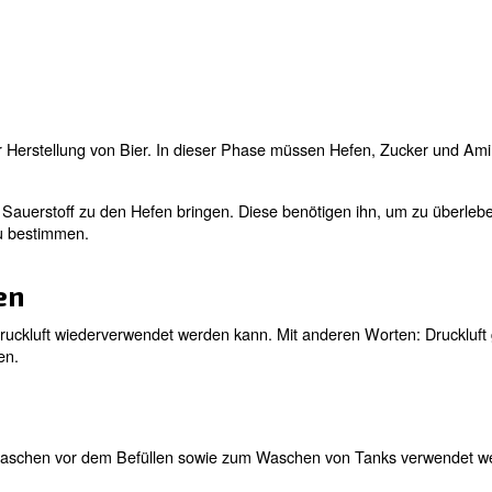
ess jedoch verbessert und perfektioniert.
 wird Bier, frisch und durstlöschendes Bier,
während d
.
normen Druckluftverbrauch hergestellt
hritten der Bierproduktion eingesetzt:
Schritte bei der Herstellung von Bier. In dieser Phase 