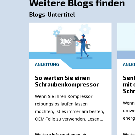
Wie bei allen Anwendungen in der
Leben
Staub, der in der absorbierten Umgebung
Ihrer Verbraucher darstellen.
Um Bier auch für Ihren letzten Konsumen
erstklassige Qualität Ihres Bieres bieten.
Kontaktieren Sie uns