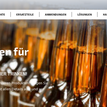
he
PRODUKTE
ERSATZTEILE
ANWENDUNG
sungen für
IE GERNE BIER TRINKEN!
Angebot zu unseren Produkten? Fragen Sie