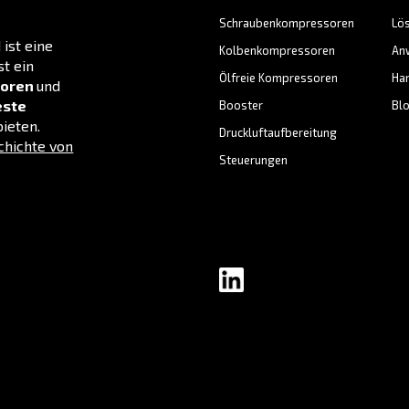
chwertige Luft ohne Ölverunreinigungen.
ik-, Pharma-, Lebensmittel- und
 vieles mehr.
 für ölfreie Kompressoren
N
Sta
Hoc
Ver